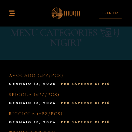
Home
PRENOTA
istorante
MENU CATEGORIES "握り
ocktail Bar
NIGIRI"
ontatti
enù
AVOCADO (2PZ/PCS)
rink List
GENNAIO 13, 2026
PER SAPERNE DI PIÙ
T
SPIGOLA (2PZ/PCS)
GENNAIO 13, 2026
PER SAPERNE DI PIÙ
EN
RICCIOLA (2PZ/PCS)
GENNAIO 13, 2026
PER SAPERNE DI PIÙ