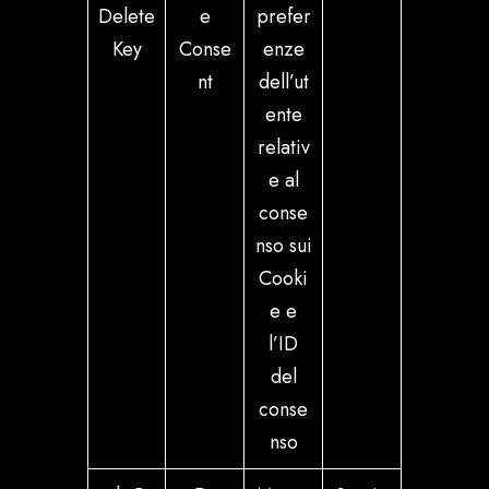
Delete
e
prefer
Key
Conse
enze
nt
dell’ut
ente
relativ
e al
conse
nso sui
Cooki
e e
l’ID
del
conse
nso