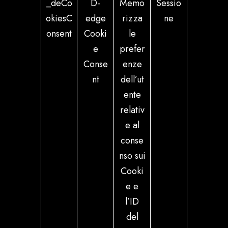
_deCo
D-
Memo
Sessio
okiesC
edge
rizza
ne
onsent
Cooki
le
e
prefer
Conse
enze
nt
dell’ut
ente
relativ
e al
conse
nso sui
Cooki
e e
l’ID
del