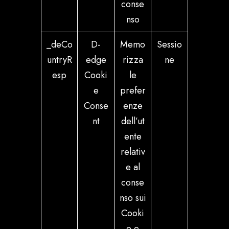
conse
nso
_deCo
D-
Memo
Sessio
untryR
edge
rizza
ne
esp
Cooki
le
e
prefer
Conse
enze
nt
dell’ut
ente
relativ
e al
conse
nso sui
Cooki
e e