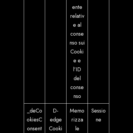
ente
relativ
e al
conse
nso sui
Cooki
e e
l’ID
del
conse
nso
_deCo
D-
Memo
Sessio
okiesC
edge
rizza
ne
onsent
Cooki
le