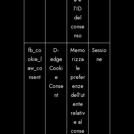
l’ID
del
conse
nso
fb_co
D-
Memo
Sessio
okie_l
edge
rizza
ne
aw_co
Cooki
le
nsent
e
prefer
Conse
enze
nt
dell’ut
ente
relativ
e al
conse