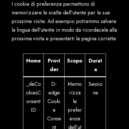
I cookie di preferenza permettono di
memorizzare le scelte dell’utente per le sue
prossime visite. Ad esempio potremmo salvare
la lingua dell’utente in modo da ricordacela alla
prossima visita e presentarti la pagina corretta
Nome
Provi
Scopo
Durat
der
a
_deCo
D-
Memo
Sessio
okiesC
edge
rizza
ne
onsent
Cooki
le
ID
e
prefer
Conse
enze
nt
dell’ut