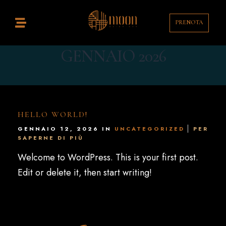
PRENOTA
Home
GENNAIO 2026
istorante
ocktail Bar
ontatti
HELLO WORLD!
enù
GENNAIO 12, 2026 IN
UNCATEGORIZED
PER
SAPERNE DI PIÙ
rink List
Welcome to WordPress. This is your first post.
Edit or delete it, then start writing!
T
EN