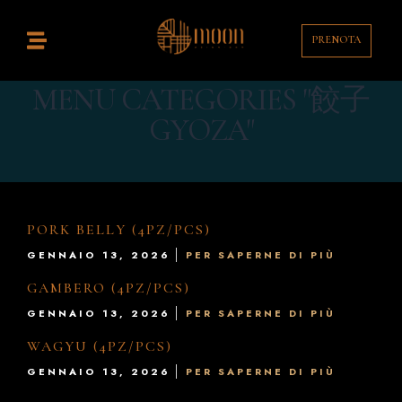
PRENOTA
Home
istorante
MENU CATEGORIES "餃子
GYOZA"
ocktail Bar
ontatti
enù
PORK BELLY (4PZ/PCS)
GENNAIO 13, 2026
PER SAPERNE DI PIÙ
rink List
GAMBERO (4PZ/PCS)
T
GENNAIO 13, 2026
PER SAPERNE DI PIÙ
WAGYU (4PZ/PCS)
EN
GENNAIO 13, 2026
PER SAPERNE DI PIÙ