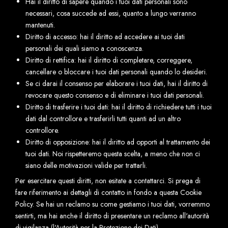
Hai il diritto di sapere quando i tuoi dati personali sono
necessari, cosa succede ad essi, quanto a lungo verranno
mantenuti.
Diritto di accesso: hai il diritto ad accedere ai tuoi dati
personali dei quali siamo a conoscenza.
Diritto di rettifica: hai il diritto di completare, correggere,
cancellare o bloccare i tuoi dati personali quando lo desideri.
Se ci darai il consenso per elaborare i tuoi dati, hai il diritto di
revocare questo consenso e di eliminare i tuoi dati personali.
Diritto di trasferire i tuoi dati: hai il diritto di richiedere tutti i tuoi
dati dal controllore e trasferirli tutti quanti ad un altro
controllore.
Diritto di opposizione: hai il diritto ad opporti al trattamento dei
tuoi dati. Noi rispetteremo questa scelta, a meno che non ci
siano delle motivazioni valide per trattarli.
Per esercitare questi diritti, non esitate a contattarci. Si prega di
fare riferimento ai dettagli di contatto in fondo a questa Cookie
Policy. Se hai un reclamo su come gestiamo i tuoi dati, vorremmo
sentirti, ma hai anche il diritto di presentare un reclamo all'autorità
di vigilanza (l'Autorità per la Protezione dei Dati).