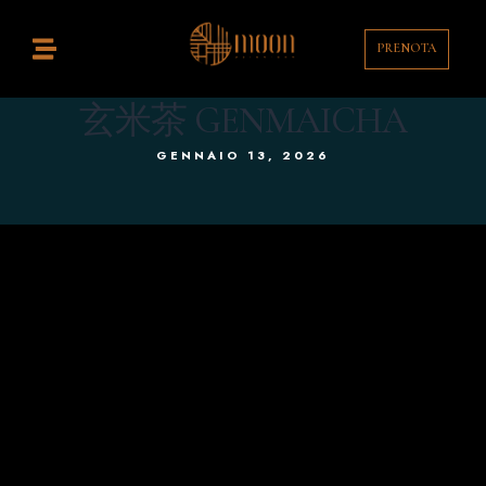
PRENOTA
Home
istorante
玄米茶 GENMAICHA
GENNAIO 13, 2026
ocktail Bar
ontatti
enù
rink List
T
EN