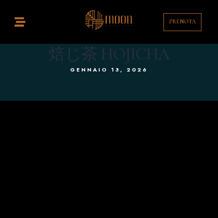
PRENOTA
Home
istorante
焙じ茶 HOJICHA
GENNAIO 13, 2026
ocktail Bar
ontatti
enù
rink List
T
EN