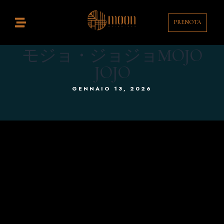
PRENOTA
Home
istorante
モジョ・ジョジョMOJO
JOJO
ocktail Bar
GENNAIO 13, 2026
ontatti
enù
rink List
T
EN