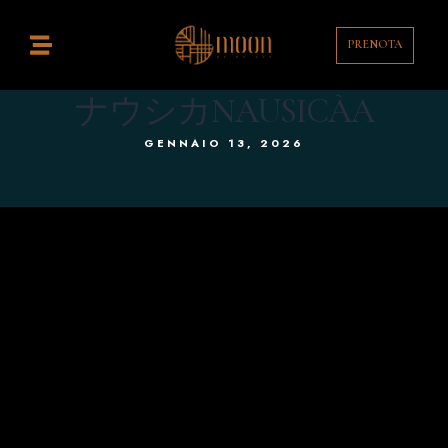
PRENOTA
Home
istorante
ナウシカNAUSICÀA
GENNAIO 13, 2026
ocktail Bar
ontatti
enù
rink List
T
EN