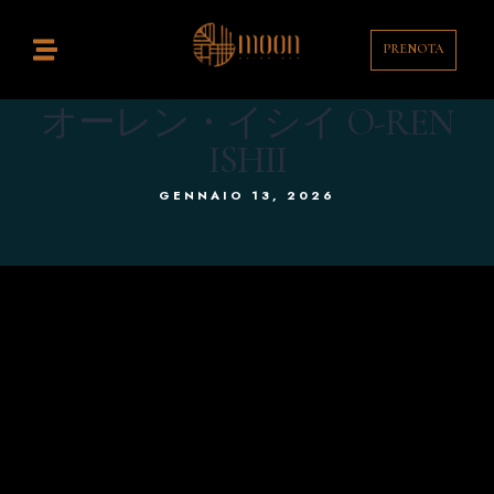
PRENOTA
Home
istorante
オーレン・イシイ O-REN
ISHII
ocktail Bar
GENNAIO 13, 2026
ontatti
enù
rink List
T
EN