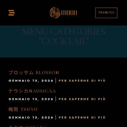
Home
istorante
PRENOTA
ocktail Bar
MENU CATEGORIES
"COCKTAIL"
ontatti
enù
rink List
ブロッサム BLOSSOM
T
GENNAIO 13, 2026
PER SAPERNE DI PIÙ
ナウシカNAUSICÀA
EN
GENNAIO 13, 2026
PER SAPERNE DI PIÙ
梅雨 TSUYU
GENNAIO 13, 2026
PER SAPERNE DI PIÙ