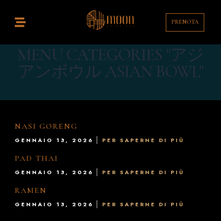
PRENOTA
Home
istorante
MENU CATEGORIES "アジ
アンボウル ASIAN BOWL"
ocktail Bar
ontatti
enù
NASI GORENG
GENNAIO 13, 2026
PER SAPERNE DI PIÙ
rink List
PAD THAI
T
GENNAIO 13, 2026
PER SAPERNE DI PIÙ
RAMEN
EN
GENNAIO 13, 2026
PER SAPERNE DI PIÙ